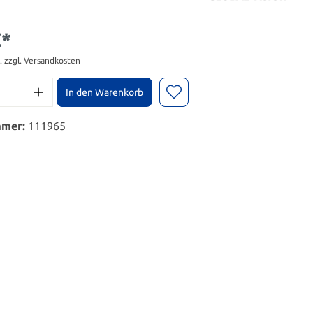
€*
t. zzgl. Versandkosten
In den Warenkorb
mmer:
111965