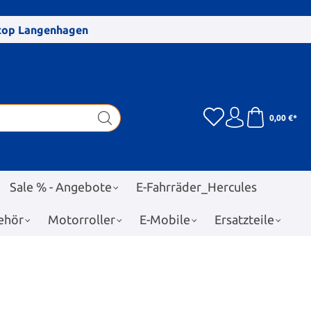
stop Langenhagen
0,00 €*
Sale % - Angebote
E-Fahrräder_Hercules
ehör
Motorroller
E-Mobile
Ersatzteile